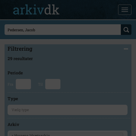
Filtrering
29 resultater
Periode
Fra
Til
Type
Arkiv
×
Horsens Idrætsarkiv