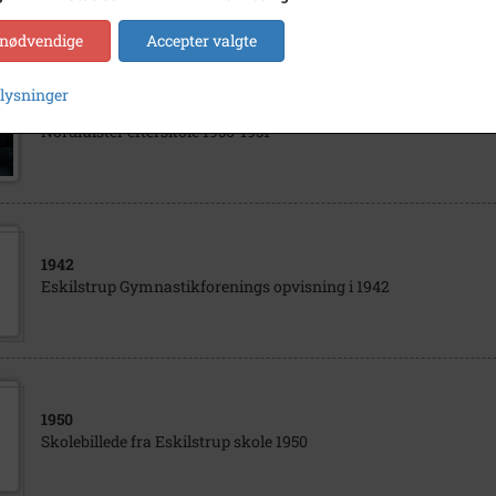
 nødvendige
Accepter valgte
plysninger
1950
- 1951
Nordfalster efterskole 1950-1951
1942
Eskilstrup Gymnastikforenings opvisning i 1942
1950
Skolebillede fra Eskilstrup skole 1950