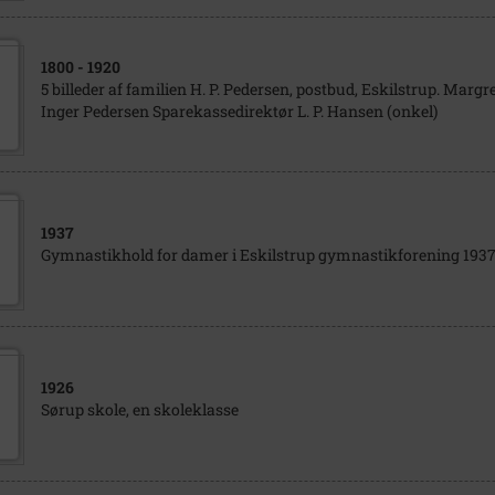
1800
- 1920
5 billeder af familien H. P. Pedersen, postbud, Eskilstrup. Marg
Inger Pedersen Sparekassedirektør L. P. Hansen (onkel)
1937
Gymnastikhold for damer i Eskilstrup gymnastikforening 193
1926
Sørup skole, en skoleklasse