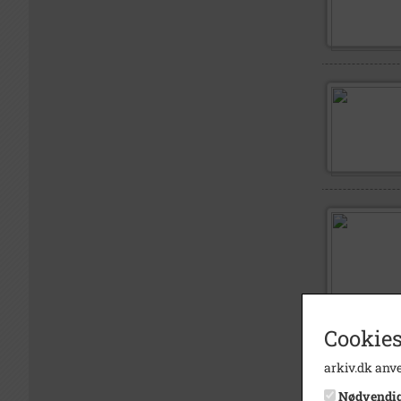
Cookies
arkiv.dk anve
Nødvendi