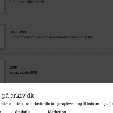
Eskilstrup skole 1956 .
1950
- 1980
En gruppe mennesker fotograferet foran Vigvej 84
1939
Sørup skole 1939
 på arkiv.dk
1943
nder cookies til at forbedre din brugeroplevelse og til indsamling af st
Gymnastikhold 1943, Eskilstrup
g
Statistik
Marketing