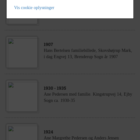
1930
- 1940
Hans Jørgen Rasmussen, ca. år 1930 - 40,
Vis cookie oplysninger
Brenderup sogn
1907
Hans Bertelsen familiebillede, Skovshøjrup Mark,
i dag Engvej 13, Brenderup Sogn år 1907
1930
- 1935
Ane Pedersen med familie. Kingstrupvej 14, Ejby
Sogn ca. 1930-35
1924
Ane Margrethe Pedersen og Anders Jensen