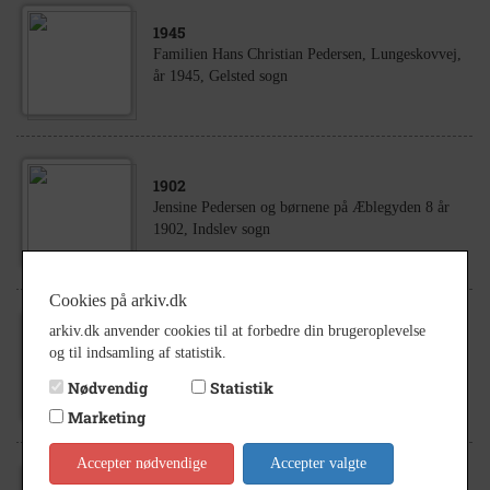
1945
Familien Hans Christian Pedersen, Lungeskovvej,
år 1945, Gelsted sogn
1902
Jensine Pedersen og børnene på Æblegyden 8 år
1902, Indslev sogn
Cookies på arkiv.dk
arkiv.dk anvender cookies til at forbedre din brugeroplevelse
1895
- 1900
og til indsamling af statistik.
Jørgen Pedersens fem døtre i Fluebjerg, ca. år
1895 - 1900, Gelsted sogn
Nødvendig
Statistik
Marketing
Accepter nødvendige
Accepter valgte