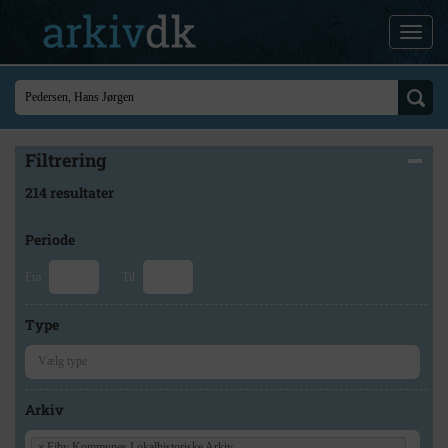
Filtrering
214 resultater
Periode
Fra
Til
Type
Arkiv
×
Ejby Kommunes Lokalhistoriske Arkiv