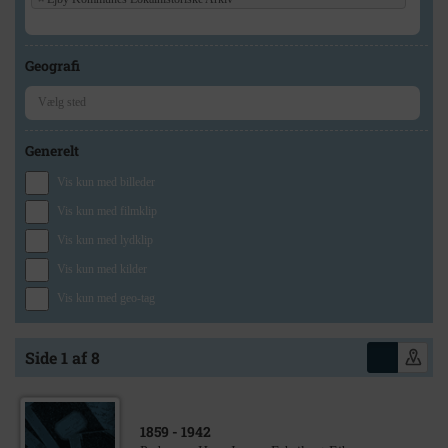
Geografi
Generelt
Vis kun med billeder
Vis kun med filmklip
Vis kun med lydklip
Vis kun med kilder
Vis kun med geo-tag
Side 1 af 8
1859
- 1942