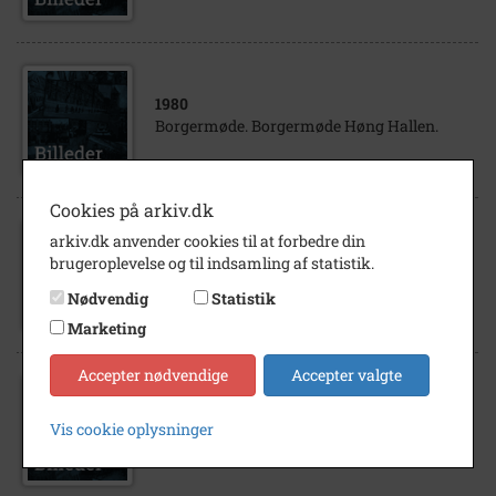
1980
Borgermøde. Borgermøde Høng Hallen.
Cookies på arkiv.dk
1932
arkiv.dk anvender cookies til at forbedre din
Løve skole. Eksamensdag. 1.Anna Larsen,
brugeroplevelse og til indsamling af statistik.
gift med Dines Larsen Vesterdal. 2.Lærer
Nødvendig
Statistik
Ragnvald Præstholm,Løve 7. Johannes...
Marketing
Accepter nødvendige
Accepter valgte
1944
Bryllupsbillede fra Stefan Magelund og
Vis cookie oplysninger
Anna Magdalene Hjorth Jensens bryllup.