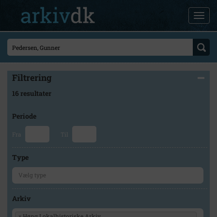
Filtrering
16 resultater
Periode
Fra
Til
Type
Arkiv
×
Høng Lokalhistoriske Arkiv