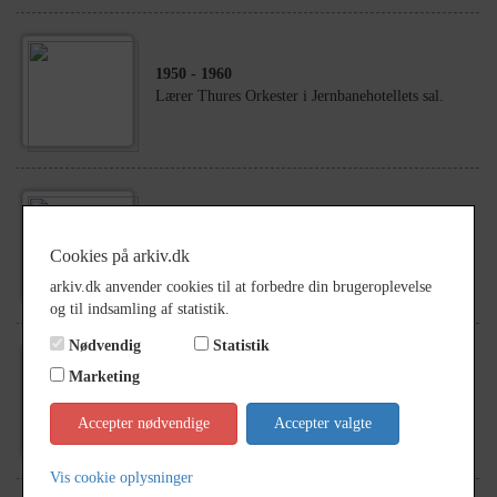
1950
- 1960
Lærer Thures Orkester i Jernbanehotellets sal.
1941
- 1942
Gymnastikpigehold fra vinteren 1941/42.
Cookies på arkiv.dk
arkiv.dk anvender cookies til at forbedre din brugeroplevelse
og til indsamling af statistik.
Nødvendig
Statistik
Marketing
1945
Konfirmander i Terslev Kirke
Accepter nødvendige
Accepter valgte
Vis cookie oplysninger