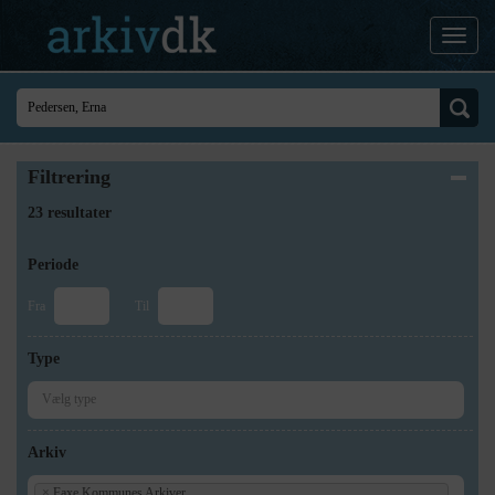
Filtrering
23 resultater
Periode
Fra
Til
Type
Arkiv
×
Faxe Kommunes Arkiver