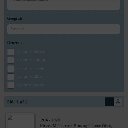
Geografi
Generelt
Vis kun med billeder
Vis kun med filmklip
Vis kun med lydklip
Vis kun med kilder
Vis kun med geo-tag
Side 1 af 1
1916
- 1920
Kirsten M Pedersen, Erna og Johanne Olsen,