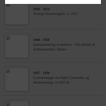
1910
- 1914
Viverup Overdrevsgård, ca. 1912
1940
- 1950
Sammenslutning af musikere - Fest afholdt på
Jernbanehotellet i Haslev.
1937
- 1938
Gymnastikpiger fra Dalby Gymnastik- og
Idrætsforening, ca 1937/38