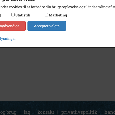
nder cookies til at forbedre din brugeroplevelse og til indsamling af st
g
Statistik
Marketing
 nødvendige
Accepter valgte
plysninger
 og brug
|
faq
|
kontakt
|
privatlivspolitik
|
hand