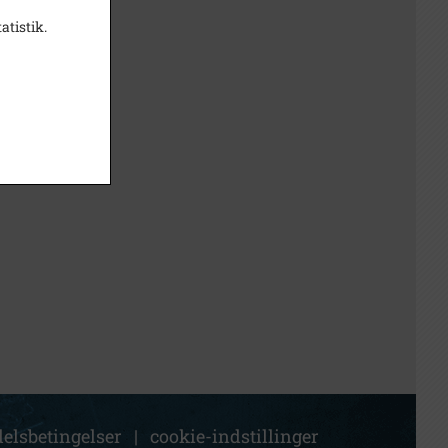
atistik.
elsbetingelser
|
cookie-indstillinger