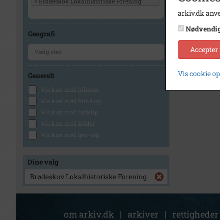
×
Brødeskov Lokalhistoriske Forening
arkiv.dk anve
Nødvendi
Geografi
Accepter
Vis cookie o
Generelt
Vis kun med billeder
Vis kun med filmklip
Vis kun med lydklip
Vis kun med kilder
Vis kun med geo-tag
Dine valg
Brødeskov Lokalhistoriske Forening
om arkiv.dk
|
arkiver
|
rettigheder