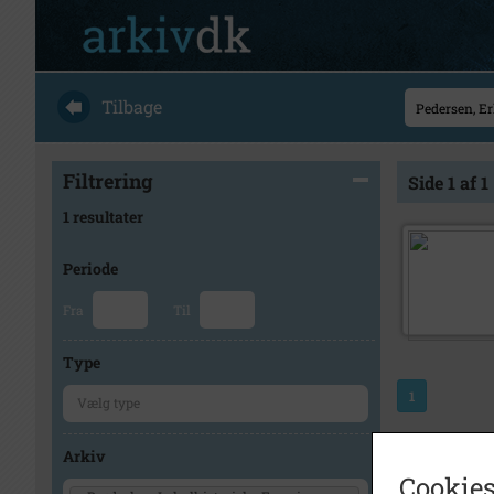
Tilbage
Filtrering
Side 1 af 1
1 resultater
Periode
Fra
Til
Type
1
Arkiv
Cookies