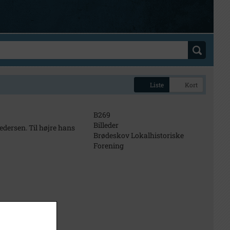
Liste
Kort
B269
Billeder
edersen. Til højre hans
Brødeskov Lokalhistoriske
Forening