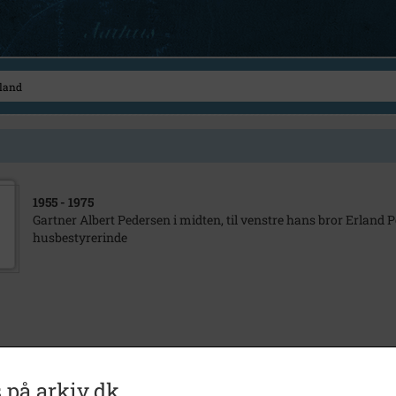
1955
- 1975
Gartner Albert Pedersen i midten, til venstre hans bror Erland P
husbestyrerinde
 på arkiv.dk