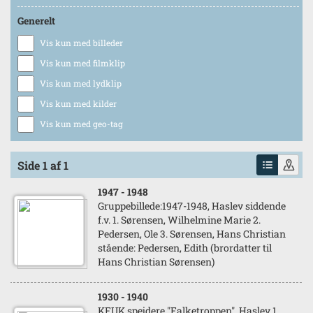
Generelt
Vis kun med billeder
Vis kun med filmklip
Vis kun med lydklip
Vis kun med kilder
Vis kun med geo-tag
Side 1 af 1
1947
- 1948
Gruppebillede:1947-1948, Haslev siddende
f.v. 1. Sørensen, Wilhelmine Marie 2.
Pedersen, Ole 3. Sørensen, Hans Christian
stående: Pedersen, Edith (brordatter til
Hans Christian Sørensen)
1930
- 1940
KFUK spejdere "Falketroppen", Haslev 1.