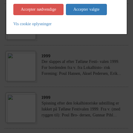
Accepter nødvendige
Accepter valgte
1930
- 1960
Anders Laurits Jørgensen, (kaldet Laurits) og
Vis cookie oplysninger
hustruen Vilhemine Karoline samt sønnen Carl
Jørgensen.
1999
Der slappes af efter Tølløse Festi- valen 1999.
For bordenden fra v. fra Lokalhisto- risk
Forening: Poul Hansen, Aksel Pedersen, Erik...
1999
Spisning efter den lokalhistoriske udstilling er
lukket på Tølløse Festivalen 1999. Fra v. (med
ryggen til): Poul Bro- dersen, Gunnar Pihl...