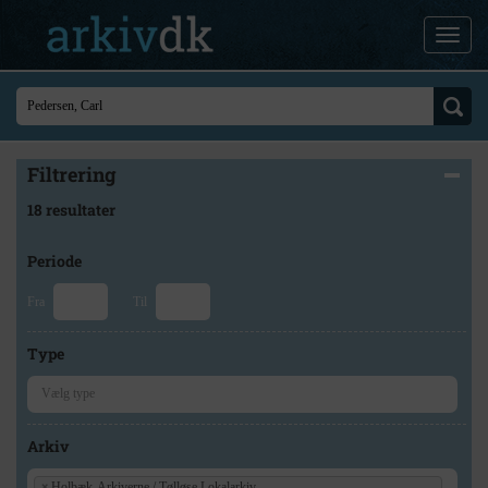
Filtrering
18 resultater
Periode
Fra
Til
Type
Arkiv
×
Holbæk-Arkiverne / Tølløse Lokalarkiv