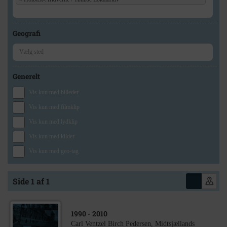
Geografi
Generelt
Vis kun med billeder
Vis kun med filmklip
Vis kun med lydklip
Vis kun med kilder
Vis kun med geo-tag
Side 1 af 1
1990
- 2010
Carl Ventzel Birch Pedersen, Midtsjællands