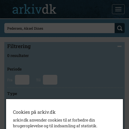
Filtrering
0 resultater
Periode
Fra
Til
Type
Cookies på arkiv.dk
Arkiv
arkiv.dk anvender cookies til at forbedre din
brugeroplevelse og til indsamling af statistik.
×
Holbæk-Arkiverne / Tølløse Lokalarkiv