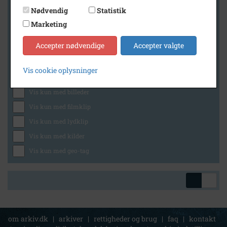
Nødvendig
Statistik
Marketing
Geografi
Accepter nødvendige
Accepter valgte
Vis cookie oplysninger
Generelt
Vis kun med billeder
Vis kun med filmklip
Vis kun med lydklip
Vis kun med kilder
Vis kun med geo-tag
om arkiv.dk
|
arkiver
|
rettigheder og brug
|
faq
|
kontakt