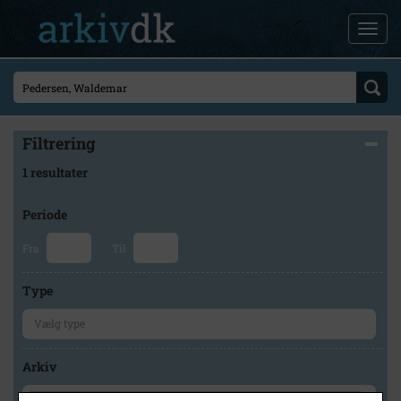
Filtrering
1 resultater
Periode
Fra
Til
Type
Arkiv
×
Faxe Kommunes Arkiver