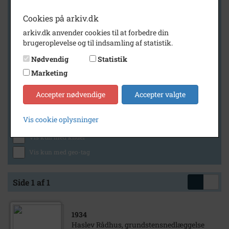
Cookies på arkiv.dk
arkiv.dk anvender cookies til at forbedre din
Geografi
brugeroplevelse og til indsamling af statistik.
Nødvendig
Statistik
Marketing
Generelt
Vis kun med billeder
Accepter nødvendige
Accepter valgte
Vis kun med filmklip
Vis cookie oplysninger
Vis kun med lydklip
Vis kun med kilder
Vis kun med geo-tag
Side 1 af 1
1934
Haslev Rådhus, grundstensnedlæggelse