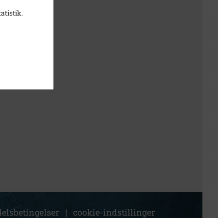
atistik.
elsbetingelser
|
cookie-indstillinger