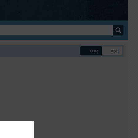
Liste
Kort