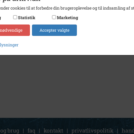
nder cookies til at forbedre din brugeroplevelse og til indsamling af st
g
Statistik
Marketing
 nødvendige
Accepter valgte
plysninger
 og brug
|
faq
|
kontakt
|
privatlivspolitik
|
hand