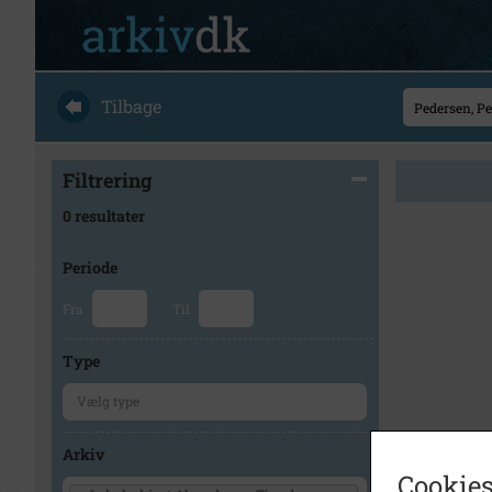
Tilbage
Filtrering
0 resultater
Periode
Fra
Til
Type
Arkiv
Cookies