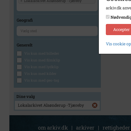
×
Lokalarkivet Alsønderup -Tjæreby
arkiv.dk anve
Nødvendi
Geografi
Accepter
Vis cookie o
Generelt
Vis kun med billeder
Vis kun med filmklip
Vis kun med lydklip
Vis kun med kilder
Vis kun med geo-tag
Dine valg
Lokalarkivet Alsønderup -Tjæreby
om arkiv.dk
|
arkiver
|
rettigheder