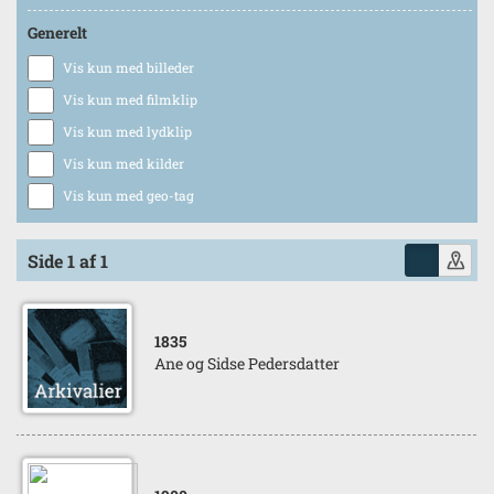
Generelt
Vis kun med billeder
Vis kun med filmklip
Vis kun med lydklip
Vis kun med kilder
Vis kun med geo-tag
Side 1 af 1
1835
Ane og Sidse Pedersdatter