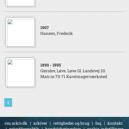
1907
Hansen, Frederik
1890
- 1895
Gierslev, Løve. Løve Gl. Landevej 20.
Matr.nr.70-71 Karetmagerværksted.
1
om arkiv.dk
|
arkiver
|
rettigheder og brug
|
faq
|
kontakt
|
privatlivspolitik
|
handelsbetingelser
|
cookie-indstillinger