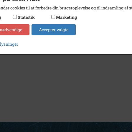
nder cookies til at forbedre din brugeroplevelse og til indsamling af st
g
Statistik
Marketing
 nødvendige
Accepter valgte
plysninger