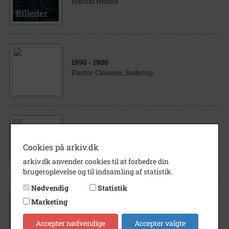
Harold Helms
1890
- 1900
Pastor Clausen, Soderup
1880
- 1920
Pastor Clausen, Soderup-Eskilstrup
Cookies på arkiv.dk
arkiv.dk anvender cookies til at forbedre din
brugeroplevelse og til indsamling af statistik.
Nødvendig
Statistik
1954
Marketing
Pastor Andersen, Soderup Kirke med
konfirmander 03.10.1954.
Accepter nødvendige
Accepter valgte