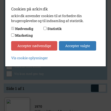
Cookies på arkiv.dk
arkiv.dk anvender cookies til at forbedre din
Geografi
brugeroplevelse og til indsamling af statistik.
Nødvendig
Statistik
Marketing
Generelt
Vis kun med billeder
Accepter nødvendige
Accepter valgte
Vis kun med filmklip
Vis cookie oplysninger
Vis kun med lydklip
Vis kun med kilder
Vis kun med geo-tag
Side 1 af 1
1970