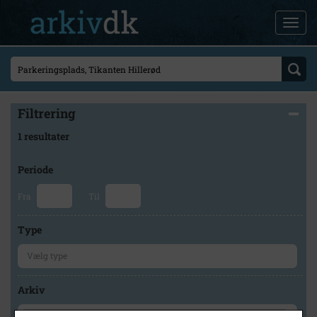
Filtrering
1 resultater
Periode
Fra
Til
Type
Arkiv
×
Lokalarkivet Alsønderup -Tjæreby