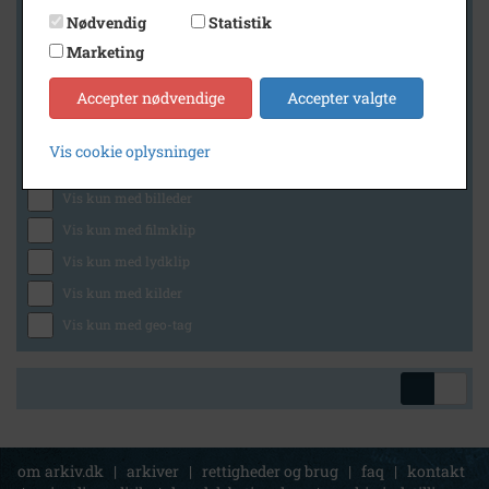
Nødvendig
Statistik
Marketing
Geografi
Accepter nødvendige
Accepter valgte
Vis cookie oplysninger
Generelt
Vis kun med billeder
Vis kun med filmklip
Vis kun med lydklip
Vis kun med kilder
Vis kun med geo-tag
om arkiv.dk
|
arkiver
|
rettigheder og brug
|
faq
|
kontakt