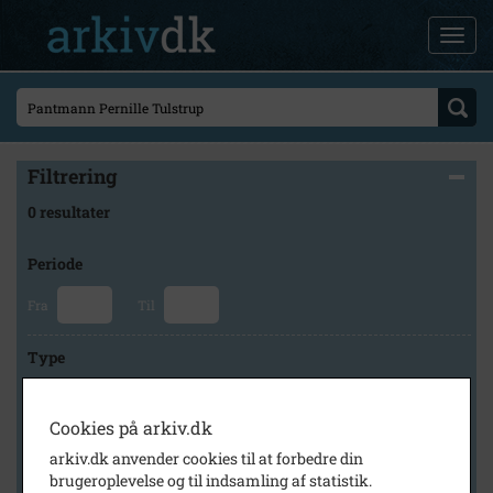
Filtrering
0 resultater
Periode
Fra
Til
Type
Cookies på arkiv.dk
Arkiv
arkiv.dk anvender cookies til at forbedre din
brugeroplevelse og til indsamling af statistik.
×
Lokalarkivet Alsønderup -Tjæreby