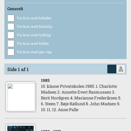
Generelt
Vis kun med billeder
Vis kun med filmklip
Vis kun med lydklip
Vis kun med kilder
Vis kun med geo-tag
Side 1 af 1
1985
10. klasse Privatskolen 1985. 1. Charlotte
Madsen 2. Annette Evert Rasmussen 3.
Berit Nordgren 4. Marianne Frederiksen 5.
6. Steen 7. Bøje Køllund 8. John Madsen 9.
10. 11. 12. Anne Palle