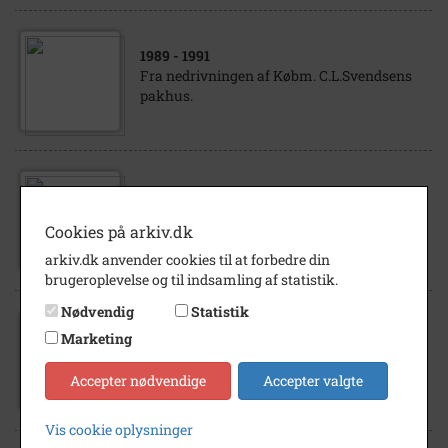
1989
- 1991
Fra nedrivningen af Købm. C.L.Svendsens
pakhus.
1989
- 1991
Gravkoen arbejder med resterne af
Cookies på arkiv.dk
C.L.Svendsens pakhus
arkiv.dk anvender cookies til at forbedre din
brugeroplevelse og til indsamling af statistik.
Nødvendig
Statistik
Marketing
1991
Fra rydningen af kbm. Svendsens pakhus.
Accepter nødvendige
Accepter valgte
Vis cookie oplysninger