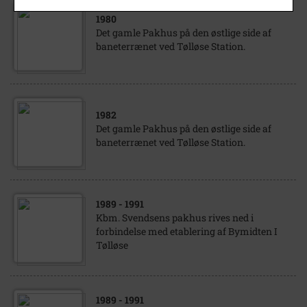
1980
Det gamle Pakhus på den østlige side af
baneterrænet ved Tølløse Station.
1982
Det gamle Pakhus på den østlige side af
baneterrænet ved Tølløse Station.
1989
- 1991
Kbm. Svendsens pakhus rives ned i
forbindelse med etablering af Bymidten I
Tølløse
1989
- 1991