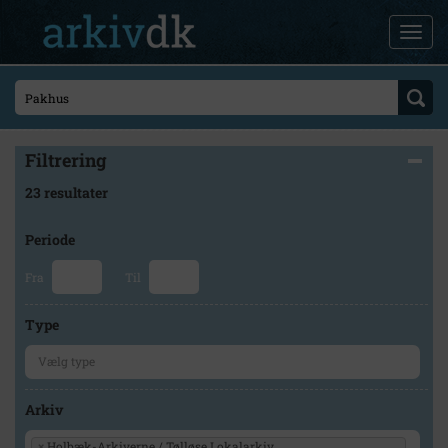
Filtrering
23 resultater
Periode
Fra
Til
Type
Arkiv
×
Holbæk-Arkiverne / Tølløse Lokalarkiv