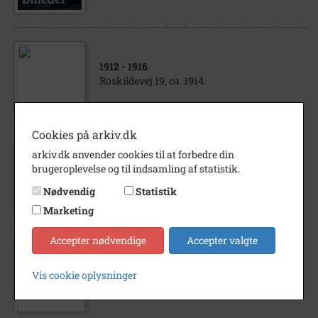
1912
- 1916
Roskildevej 19, ca. 1914.
Cookies på arkiv.dk
arkiv.dk anvender cookies til at forbedre din
1955
brugeroplevelse og til indsamling af statistik.
Hovedvejen 110-104
Nødvendig
Statistik
Marketing
Accepter nødvendige
Accepter valgte
1967
Handelsbankens Hus, Hovedvejen 104-108,
Vis cookie oplysninger
1967.