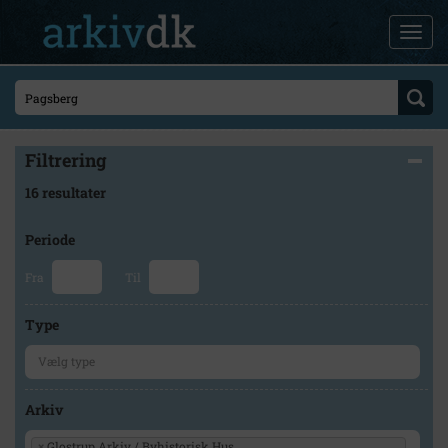
Filtrering
16 resultater
Periode
Fra
Til
Type
Arkiv
×
Glostrup Arkiv / Byhistorisk Hus