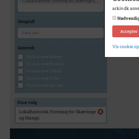
×
Lokalhistorisk Forening for Skævinge og Omegn
arkiv.dk anve
Nødvendi
Geografi
Accepter
Vis cookie o
Generelt
Vis kun med billeder
Vis kun med filmklip
Vis kun med lydklip
Vis kun med kilder
Vis kun med geo-tag
Dine valg
Lokalhistorisk Forening for Skævinge
og Omegn