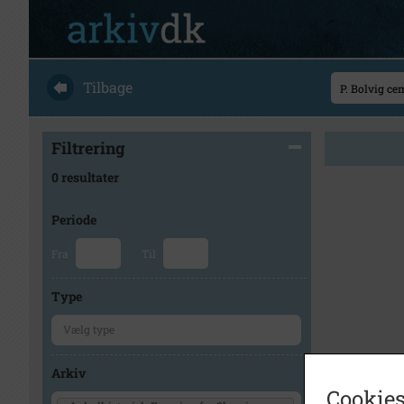
Tilbage
Filtrering
0 resultater
Periode
Fra
Til
Type
Arkiv
Cookies