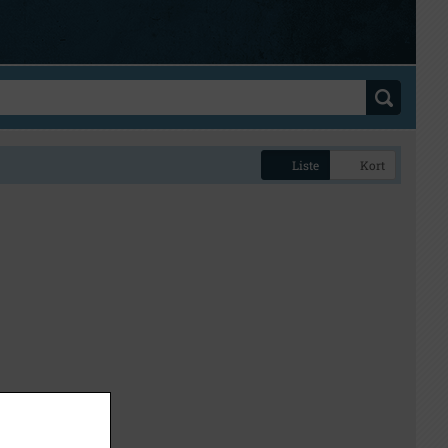
Liste
Kort