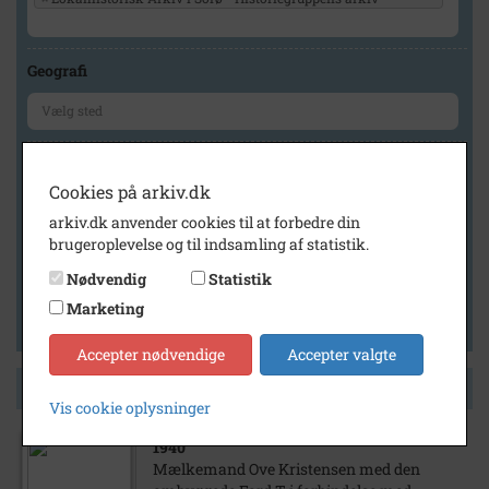
Geografi
Generelt
Cookies på arkiv.dk
Vis kun med billeder
arkiv.dk anvender cookies til at forbedre din
Vis kun med filmklip
brugeroplevelse og til indsamling af statistik.
Vis kun med lydklip
Nødvendig
Statistik
Vis kun med kilder
Marketing
Vis kun med geo-tag
Accepter nødvendige
Accepter valgte
Side 1 af 1
Vis cookie oplysninger
1940
Mælkemand Ove Kristensen med den