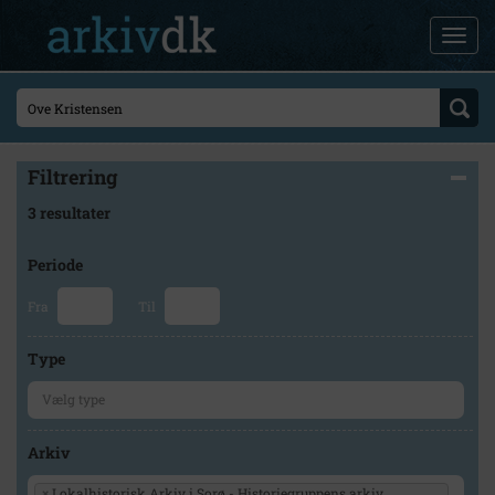
Filtrering
3 resultater
Periode
Fra
Til
Type
Arkiv
×
Lokalhistorisk Arkiv i Sorø - Historiegruppens arkiv