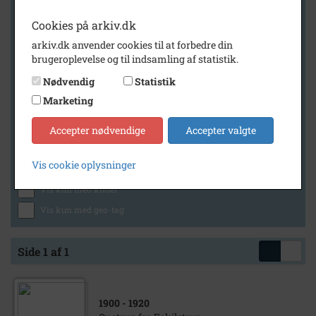
Cookies på arkiv.dk
arkiv.dk anvender cookies til at forbedre din
Geografi
brugeroplevelse og til indsamling af statistik.
Nødvendig
Statistik
Marketing
Generelt
Vis kun med billeder
Accepter nødvendige
Accepter valgte
Vis kun med filmklip
Vis cookie oplysninger
Vis kun med lydklip
Vis kun med kilder
Vis kun med geo-tag
Side 1 af 1
1900
- 1920