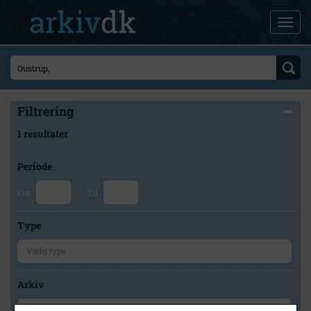
Filtrering
1 resultater
Periode
Fra
Til
Type
Arkiv
×
Faxe Kommunes Arkiver