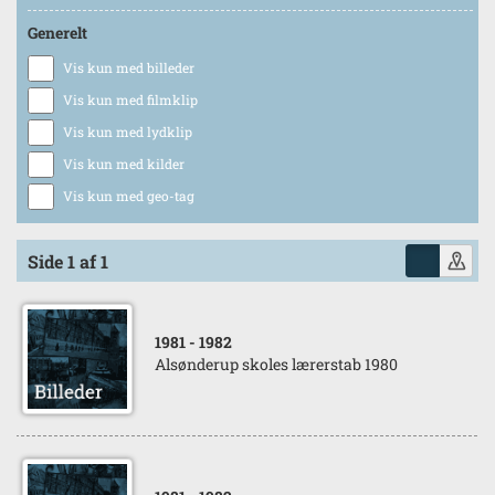
Generelt
Vis kun med billeder
Vis kun med filmklip
Vis kun med lydklip
Vis kun med kilder
Vis kun med geo-tag
Side 1 af 1
1981
- 1982
Alsønderup skoles lærerstab 1980