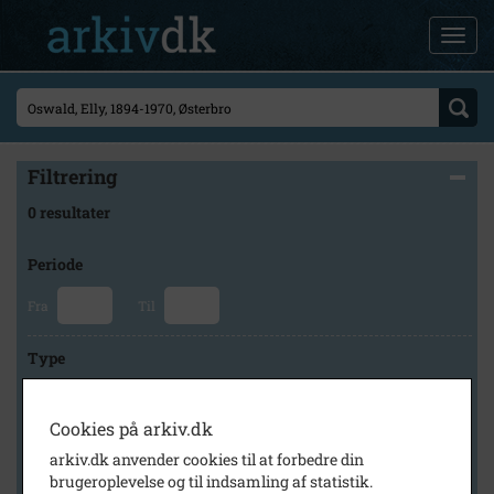
Filtrering
0 resultater
Periode
Fra
Til
Type
Cookies på arkiv.dk
Arkiv
arkiv.dk anvender cookies til at forbedre din
brugeroplevelse og til indsamling af statistik.
×
Frederikssund Lokalhistoriske Arkiver Jægerspris Arkiv