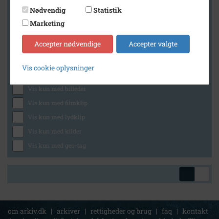
Nødvendig
Statistik
Marketing
Geografi
Accepter nødvendige
Accepter valgte
Vis cookie oplysninger
Generelt
Vis kun med billeder
Vis kun med filmklip
Vis kun med lydklip
Vis kun med kilder
Vis kun med geo-tag
om arkiv.dk
|
arkiver
|
rettigheder og brug
|
faq
|
kontakt