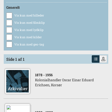
Generelt
Vis kun med billeder
Vis kun med filmklip
Vis kun med lydklip
Vis kun med kilder
Vis kun med geo-tag
Side 1 af 1
1878
- 1956
Kolonialhandler Oscar Einar Eduard
Erichsen, Korsør