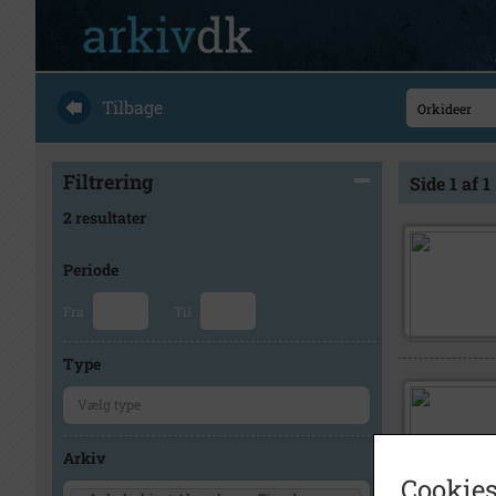
Tilbage
Filtrering
Side 1 af 1
2 resultater
Periode
Fra
Til
Type
Arkiv
Cookies