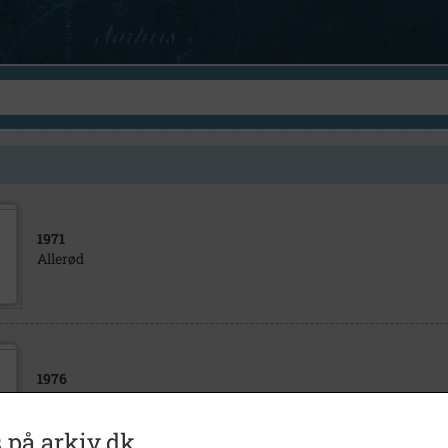
1971
Allerød
1976
Christiansen, Hans, Orkidégartner, Hovedvejen, Fredensborg
 på arkiv.dk