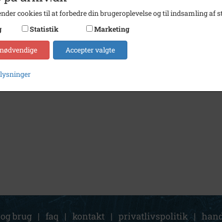
nder cookies til at forbedre din brugeroplevelse og til indsamling af st
g
Statistik
Marketing
 nødvendige
Accepter valgte
plysninger
 og brug
|
faq
|
kontakt
|
privatlivspolitik
|
hand