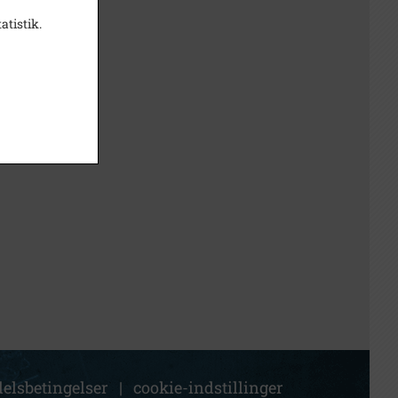
atistik.
elsbetingelser
|
cookie-indstillinger