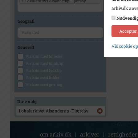
×
Lokalarkivet Alsønderup -Tjæreby
arkiv.dk anve
1
Nødvendi
Geografi
Accepter
Vis cookie o
Generelt
Vis kun med billeder
Vis kun med filmklip
Vis kun med lydklip
Vis kun med kilder
Vis kun med geo-tag
Dine valg
Lokalarkivet Alsønderup -Tjæreby
om arkiv.dk
|
arkiver
|
rettigheder