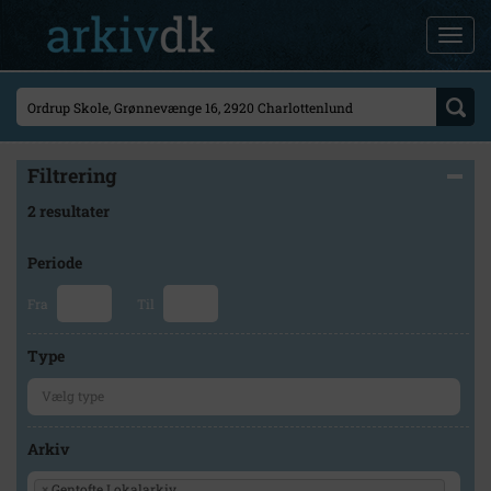
Filtrering
2 resultater
Periode
Fra
Til
Type
Arkiv
×
Gentofte Lokalarkiv