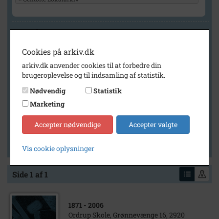
Geografi
Cookies på arkiv.dk
arkiv.dk anvender cookies til at forbedre din
Generelt
brugeroplevelse og til indsamling af statistik.
Vis kun med billeder
Nødvendig
Statistik
Vis kun med filmklip
Marketing
Vis kun med lydklip
Accepter nødvendige
Accepter valgte
Vis kun med kilder
Vis kun med geo-tag
Vis cookie oplysninger
Side 1 af 1
1871
- 2006
Ordrup Skole, Grønnevænge 16, 2920