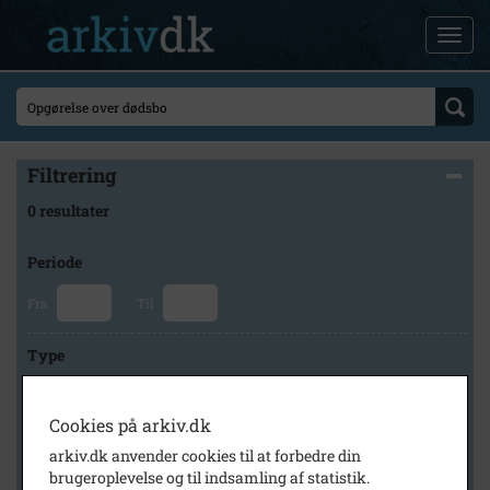
Filtrering
0 resultater
Periode
Fra
Til
Type
Cookies på arkiv.dk
Arkiv
arkiv.dk anvender cookies til at forbedre din
brugeroplevelse og til indsamling af statistik.
×
Bjergsted Lokalhistoriske Arkiv