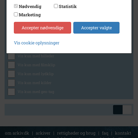
Nødvendig
Statistik
Marketing
Geografi
Accepter nødvendige
Accepter valgte
Vis cookie oplysninger
Generelt
Vis kun med billeder
Vis kun med filmklip
Vis kun med lydklip
Vis kun med kilder
Vis kun med geo-tag
om arkiv.dk
|
arkiver
|
rettigheder og brug
|
faq
|
kontakt