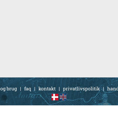
 og brug
|
faq
|
kontakt
|
privatlivspolitik
|
hand