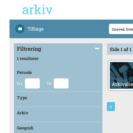
Tilbage
Filtrering
Side 1 af 1
1 resultater
Periode
Fra
Til
Type
1
Arkiv
Geografi