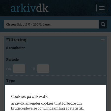
Filtrering
0 resultater
Periode
Fra
Til
Type
Cookies på arkiv.dk
Arkiv
arkiv.dk anvender cookies til at forbedre din
brugeroplevelse og til indsamling af statistik.
×
Holbæk Stadsarkiv