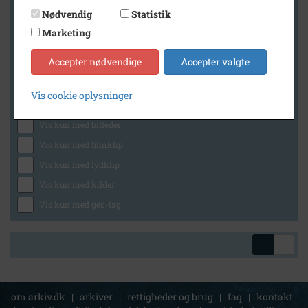
Nødvendig
Statistik
Marketing
Geografi
Accepter nødvendige
Accepter valgte
Vis cookie oplysninger
Generelt
Vis kun med billeder
Vis kun med filmklip
Vis kun med lydklip
Vis kun med kilder
Vis kun med geo-tag
om arkiv.dk
|
arkiver
|
rettigheder og brug
|
faq
|
kontakt