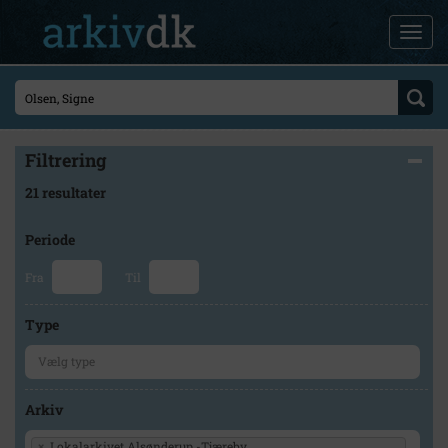
Filtrering
21 resultater
Periode
Fra
Til
Type
Arkiv
×
Lokalarkivet Alsønderup -Tjæreby