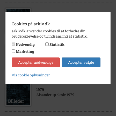
1981
- 1982
Alsønderup skole 1981/82
Cookies på arkiv.dk
arkiv.dk anvender cookies til at forbedre din
brugeroplevelse og til indsamling af statistik.
Nødvendig
Statistik
Marketing
1982
- 1983
Alsønderup skole 1982/83
Accepter nødvendige
Accepter valgte
Vis cookie oplysninger
1979
Alsønderup skole 1979