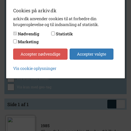
Cookies på arkiv.dk
arkiv.dk anvender cookies til at forbedre din
Geografi
brugeroplevelse og til indsamling af statistik.
Nødvendig
Statistik
Marketing
Generelt
Vis kun med billeder
Accepter nødvendige
Accepter valgte
Vis kun med filmklip
Vis cookie oplysninger
Vis kun med lydklip
Vis kun med kilder
Vis kun med geo-tag
Side 1 af 1
1985