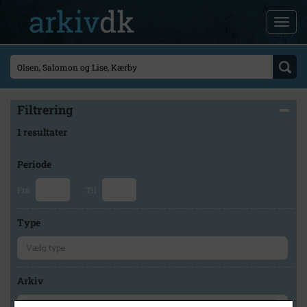
Filtrering
1 resultater
Periode
Fra
Til
Type
Arkiv
×
Hvidebæk Lokalhistorisk Arkiv