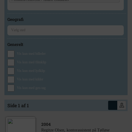
Geografi
Generelt
Vis kun med billeder
Vis kun med filmklip
Vis kun med lydklip
Vis kun med kilder
Vis kun med geo-tag
Side 1 af 1
2004
Regitze Olsen, kontorassistent på Tølløse