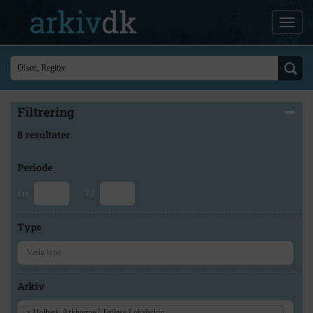
Filtrering
8 resultater
Periode
Fra
Til
Type
Arkiv
×
Holbæk-Arkiverne / Tølløse Lokalarkiv