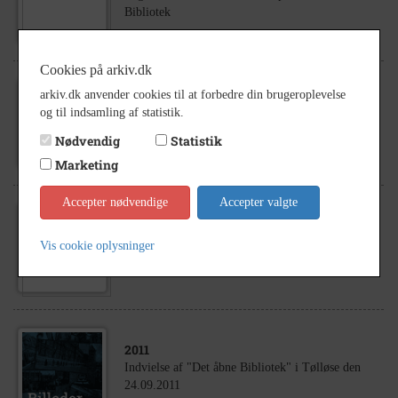
Bibliotek
Cookies på arkiv.dk
arkiv.dk anvender cookies til at forbedre din brugeroplevelse
2006
og til indsamling af statistik.
Regitze Olsen, kontorassistent på Tølløse
Bibliotek
Nødvendig
Statistik
Marketing
Accepter nødvendige
Accepter valgte
2006
Sidste julefrokost på det gamle Tølløse Bibliotek,
Vis cookie oplysninger
Hjortholmvej 7
2011
Indvielse af "Det åbne Bibliotek" i Tølløse den
24.09.2011