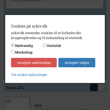
Geografi
Cookies på arkiv.dk
arkiv.dk anvender cookies til at forbedre din
Generelt
brugeroplevelse og til indsamling af statistik.
Vis kun med billeder
Nødvendig
Statistik
Vis kun med filmklip
Marketing
Vis kun med lydklip
Accepter nødvendige
Accepter valgte
Vis kun med kilder
Vis kun med geo-tag
Vis cookie oplysninger
Side 1 af 1
1912