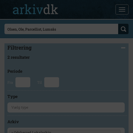
Filtrering
2 resultater
Periode
Fra
Til
Type
Arkiv
×
Odsherred Lokalarkiv