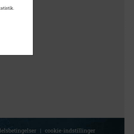
atistik.
elsbetingelser
|
cookie-indstillinger