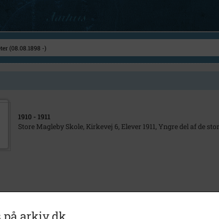
1910
- 1911
Store Magleby Skole, Kirkevej 6, Elever 1911, Yngre del af de stor
 på arkiv.dk