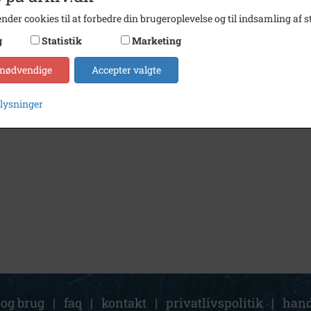
nder cookies til at forbedre din brugeroplevelse og til indsamling af st
g
Statistik
Marketing
 nødvendige
Accepter valgte
plysninger
 og brug
|
faq
|
kontakt
|
privatlivspolitik
|
hand