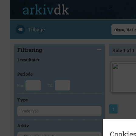
Tilbage
Filtrering
Side 1 af 1
1 resultater
Periode
Fra
Til
Type
1
Arkiv
Cookies