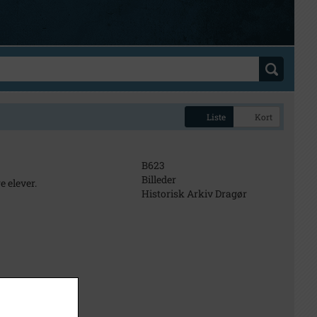
Liste
Kort
B623
Billeder
e elever.
Historisk Arkiv Dragør