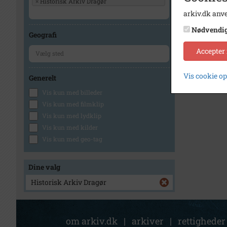
×
Historisk Arkiv Dragør
arkiv.dk anve
Nødvendi
Geografi
Accepter
Vis cookie o
Generelt
Vis kun med billeder
Vis kun med filmklip
Vis kun med lydklip
Vis kun med kilder
Vis kun med geo-tag
Dine valg
Historisk Arkiv Dragør
om arkiv.dk
|
arkiver
|
rettigheder