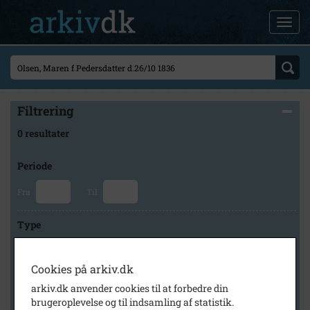
Filtrering
0 resultater
Periode
Fra
Til
Type
Cookies på arkiv.dk
Arkiv
arkiv.dk anvender cookies til at forbedre din
brugeroplevelse og til indsamling af statistik.
×
Lokalarkivet Alsønderup -Tjæreby