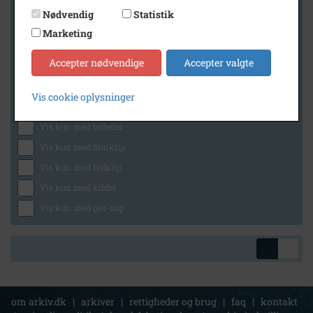
Nødvendig
Statistik
Marketing
Geografi
Accepter nødvendige
Accepter valgte
Vis cookie oplysninger
Generelt
Vis kun med billeder
Vis kun med filmklip
Vis kun med lydklip
Vis kun med kilder
Vis kun med geo-tag
om arkiv.dk
|
arkiver
|
rettigheder og brug
|
faq
|
kontakt