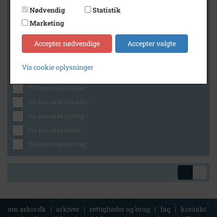
Nødvendig
Statistik
Marketing
Geografi
Accepter nødvendige
Accepter valgte
Vis cookie oplysninger
Generelt
Vis kun med billeder
Vis kun med filmklip
Vis kun med lydklip
Vis kun med kilder
Vis kun med geo-tag
om arkiv.dk
|
arkiver
|
rettigheder og brug
|
faq
|
kontakt