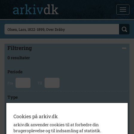
Filtrering
0 resultater
Periode
Fra
Til
Type
Cookies på arkiv.dk
Arkiv
arkiv.dk anvender cookies til at forbedre din
brugeroplevelse og til indsamling af statistik.
×
Frederikssund Lokalhistoriske Arkiver Jægerspris Arkiv