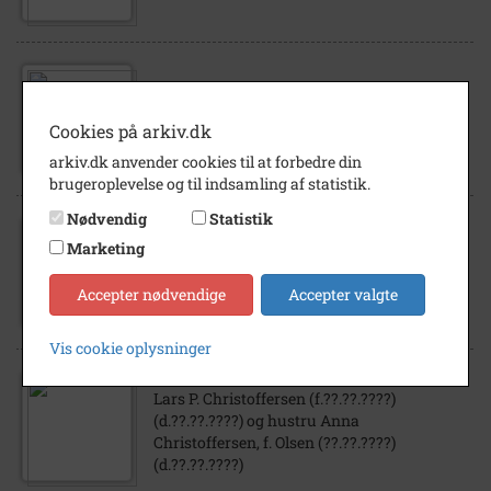
1900
- 1940
Ølkusk Ole Sørensen og gdr. Lars Olsen,
Cookies på arkiv.dk
begge Ugerløse.
arkiv.dk anvender cookies til at forbedre din
brugeroplevelse og til indsamling af statistik.
Nødvendig
Statistik
1935
- 1955
Marketing
På strøgtur i København. Fra v.: Skov,
bagved: Niels Sørensen, Lars Olsen.
Accepter nødvendige
Accepter valgte
Vis cookie oplysninger
1850
- 1975
Lars P. Christoffersen (f.??.??.????)
(d.??.??.????) og hustru Anna
Christoffersen, f. Olsen (??.??.????)
(d.??.??.????)