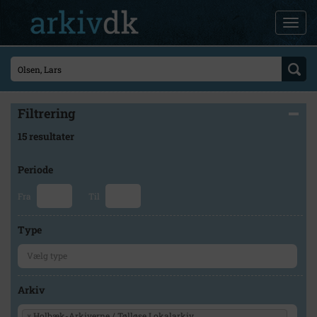
Filtrering
15 resultater
Periode
Fra
Til
Type
Arkiv
×
Holbæk-Arkiverne / Tølløse Lokalarkiv