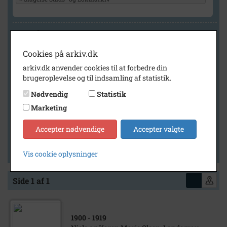
Geografi
Cookies på arkiv.dk
arkiv.dk anvender cookies til at forbedre din
Generelt
brugeroplevelse og til indsamling af statistik.
Vis kun med billeder
Nødvendig
Statistik
Vis kun med filmklip
Marketing
Vis kun med lydklip
Accepter nødvendige
Accepter valgte
Vis kun med kilder
Vis kun med geo-tag
Vis cookie oplysninger
Side 1 af 1
1900
- 1919