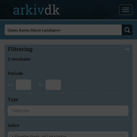
Filtrering
2 resultater
Periode
Fra
Til
Type
Arkiv
×
Slagelse Stads- og Lokalarkiv