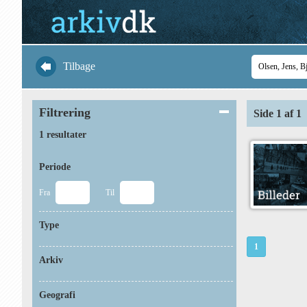
Tilbage
Filtrering
Side 1 af 1
1 resultater
Periode
Fra
Til
Type
1
Arkiv
Geografi