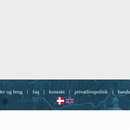
der og brug
|
faq
|
kontakt
|
privatlivspolitik
|
hande