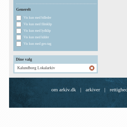
Generelt
Vis kun med billeder
Vis kun med filmklip
Vis kun med lydklip
Vis kun med kilder
Vis kun med geo-tag
Dine valg
Kalundborg Lokalarkiv
om arkiv.dk
|
arkiver
|
rettighe