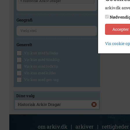
×
Historisk Arkiv Dragør
arkiv.dk anve
Nødvendi
Geografi
Accepter
Vis cookie o
Generelt
Vis kun med billeder
Vis kun med filmklip
Vis kun med lydklip
Vis kun med kilder
Vis kun med geo-tag
Dine valg
Historisk Arkiv Dragør
om arkiv.dk
|
arkiver
|
rettigheder