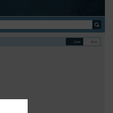
Liste
Kort