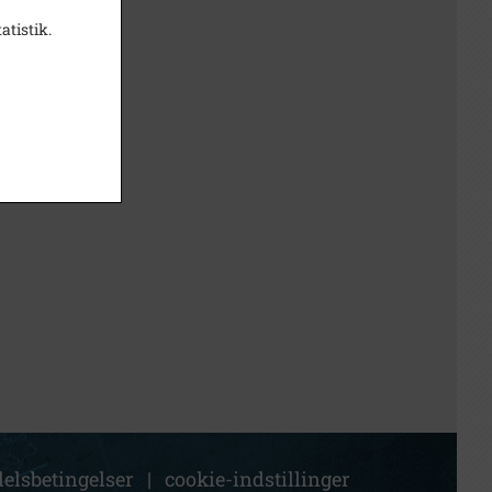
atistik.
elsbetingelser
|
cookie-indstillinger