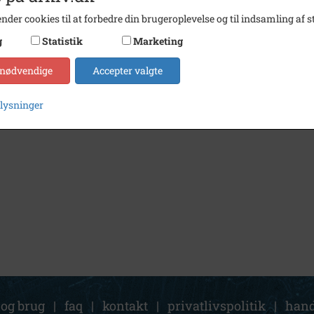
nder cookies til at forbedre din brugeroplevelse og til indsamling af st
g
Statistik
Marketing
 nødvendige
Accepter valgte
plysninger
 og brug
|
faq
|
kontakt
|
privatlivspolitik
|
hand