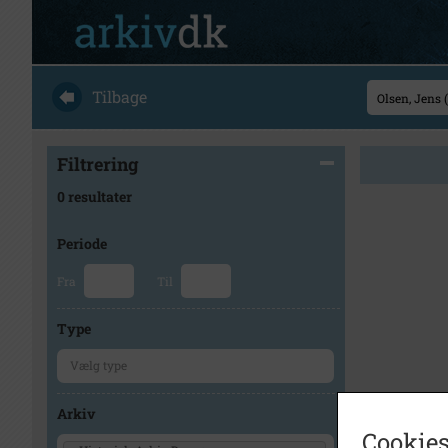
Tilbage
Filtrering
0 resultater
Periode
Fra
Til
Type
Arkiv
Cookies