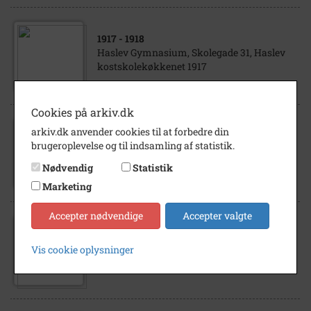
1917
- 1918
Haslev Gymnasium, Skolegade 31, Haslev
kostskolekøkkenet 1917
Cookies på arkiv.dk
arkiv.dk anvender cookies til at forbedre din
1922
brugeroplevelse og til indsamling af statistik.
Lærerpersonalet på Haslev Gymnasium.
Nødvendig
Statistik
Marketing
Accepter nødvendige
Accepter valgte
1932
Haslev Gymnasium, Skolegade 31.
Vis cookie oplysninger
Lærerkollegiet med fruer 1932.