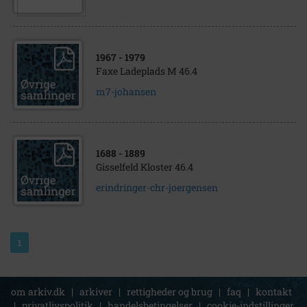
1967
- 1979
Faxe Ladeplads M 46.4
m7-johansen
1688
- 1889
Gisselfeld Kloster 46.4
erindringer-chr-joergensen
1
om arkiv.dk
|
arkiver
|
rettigheder og brug
|
faq
|
kontakt
|
privatlivspolitik
|
handelsbetingelser
|
cookie-indstillinger