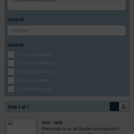
Geografi
Generelt
Vis kun med billeder
Vis kun med filmklip
Vis kun med lydklip
Vis kun med kilder
Vis kun med geo-tag
Side 1 af 1
1915
- 1920
Personale m.m. på Haslev gymnasium I