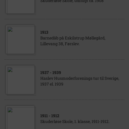
Skuderløse Skole, udflugt ca. 1908
1913
Barnedåb på Eskilstrup Møllegård,
Lillevang 38, Førslev.
1937
- 1939
Haslev Husmoderforenings tur til Sverige,
1937 el. 1939
1911
- 1912
Skuderløse Skole, 1. klasse, 1911-1912.