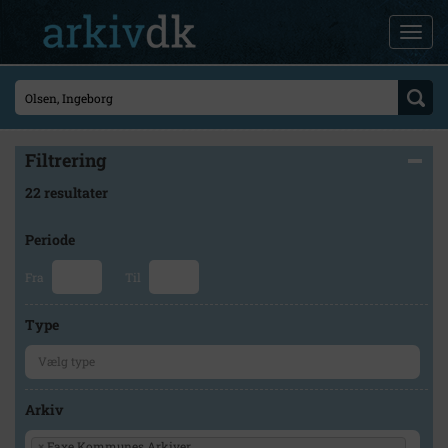
Filtrering
22 resultater
Periode
Fra
Til
Type
Arkiv
×
Faxe Kommunes Arkiver