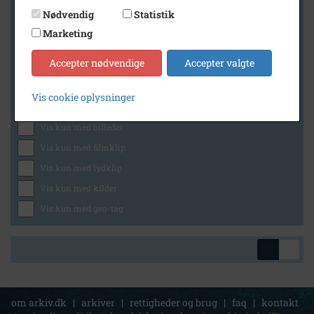
Nødvendig
Statistik
Marketing
Geografi
Accepter nødvendige
Accepter valgte
Vis cookie oplysninger
Generelt
Vis kun med billeder
Vis kun med filmklip
Vis kun med lydklip
Vis kun med kilder
Vis kun med geo-tag
om arkiv.dk
|
arkiver
|
rettigheder og brug
|
faq
|
kontakt