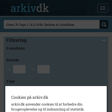
Filtrering
0 resultater
Periode
Fra
Til
Type
Cookies på arkiv.dk
Arkiv
arkiv.dk anvender cookies til at forbedre din
brugeroplevelse og til indsamling af statistik.
×
Lokalhistorisk Forening for Skævinge og Omegn