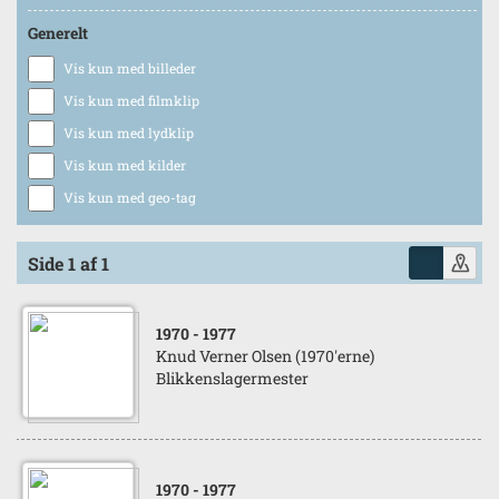
Generelt
Vis kun med billeder
Vis kun med filmklip
Vis kun med lydklip
Vis kun med kilder
Vis kun med geo-tag
Side 1 af 1
1970
- 1977
Knud Verner Olsen (1970'erne)
Blikkenslagermester
1970
- 1977