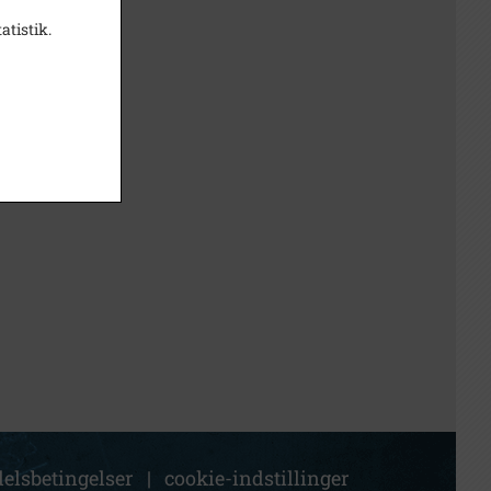
atistik.
elsbetingelser
|
cookie-indstillinger