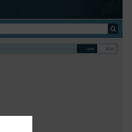
Liste
Kort