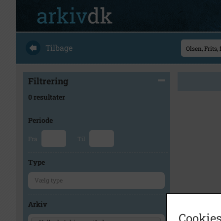
Tilbage
Filtrering
0 resultater
Periode
Fra
Til
Type
Arkiv
Cookies