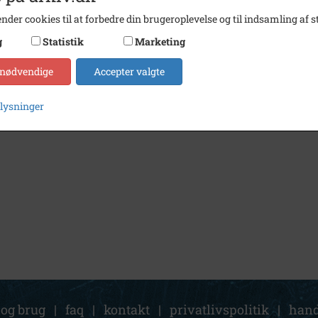
nder cookies til at forbedre din brugeroplevelse og til indsamling af st
g
Statistik
Marketing
 nødvendige
Accepter valgte
plysninger
 og brug
|
faq
|
kontakt
|
privatlivspolitik
|
hand