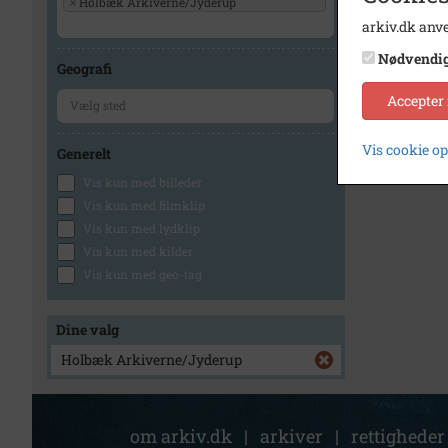
×
Holbæk Arkiverne/Jyderup
arkiv.dk anve
Nødvendi
Geografi
Accepter
Vis cookie o
Generelt
Vis kun med billeder
Vis kun med filmklip
Vis kun med lydklip
Vis kun med kilder
Vis kun med geo-tag
Dine valg
Holbæk Arkiverne/Jyderup
om arkiv.dk
|
arkiver
|
rettigheder