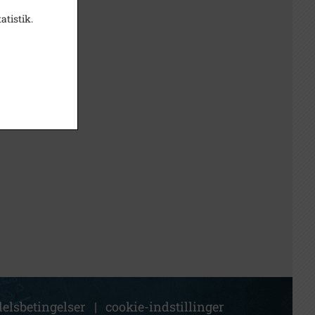
atistik.
elsbetingelser
|
cookie-indstillinger