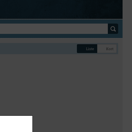
Liste
Kort