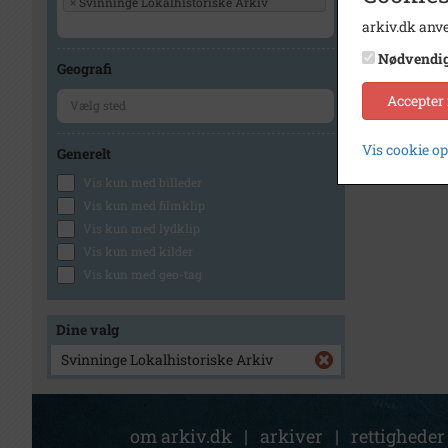
×
Svinninge Lokalhistoriske Arkiv
arkiv.dk anve
Nødvendi
Geografi
Accepter
Vis cookie o
Generelt
Vis kun med billeder
Vis kun med filmklip
Vis kun med lydklip
Vis kun med kilder
Vis kun med geo-tag
Dine valg
Svinninge Lokalhistoriske Arkiv
om arkiv.dk
|
arkiver
|
rettigheder