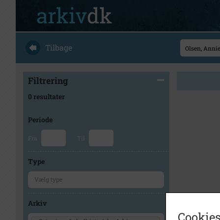
Tilbage
Filtrering
0 resultater
Periode
Fra
Til
Type
Arkiv
Cookies