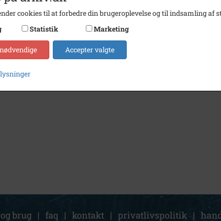
nder cookies til at forbedre din brugeroplevelse og til indsamling af st
g
Statistik
Marketing
 nødvendige
Accepter valgte
plysninger
 og brug
|
faq
|
kontakt
|
privatlivspolitik
|
hand