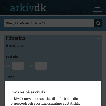
Filtrering
0 resultater
Periode
Fra
Til
Type
Cookies på arkiv.dk
Arkiv
arkiv.dk anvender cookies til at forbedre din
brugeroplevelse og til indsamling af statistik.
×
Fredensborg