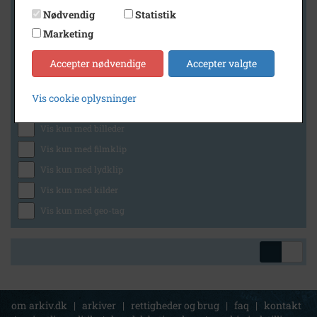
Nødvendig
Statistik
Marketing
Geografi
Accepter nødvendige
Accepter valgte
Vis cookie oplysninger
Generelt
Vis kun med billeder
Vis kun med filmklip
Vis kun med lydklip
Vis kun med kilder
Vis kun med geo-tag
om arkiv.dk
|
arkiver
|
rettigheder og brug
|
faq
|
kontakt