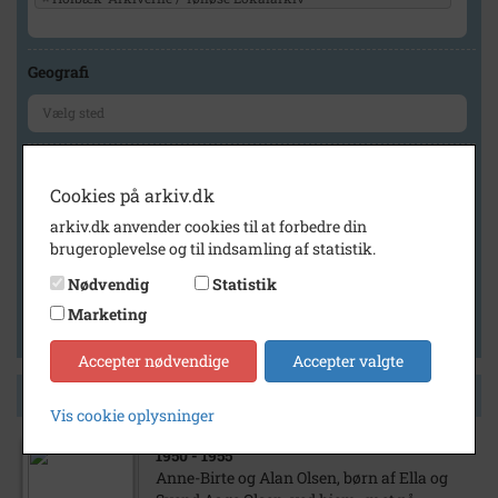
Geografi
Generelt
Cookies på arkiv.dk
Vis kun med billeder
arkiv.dk anvender cookies til at forbedre din
Vis kun med filmklip
brugeroplevelse og til indsamling af statistik.
Vis kun med lydklip
Nødvendig
Statistik
Vis kun med kilder
Marketing
Vis kun med geo-tag
Accepter nødvendige
Accepter valgte
Side 1 af 1
Vis cookie oplysninger
1950
- 1955
Anne-Birte og Alan Olsen, børn af Ella og