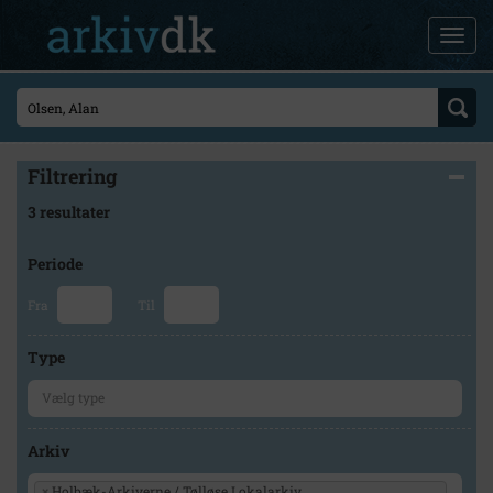
Filtrering
3 resultater
Periode
Fra
Til
Type
Arkiv
×
Holbæk-Arkiverne / Tølløse Lokalarkiv