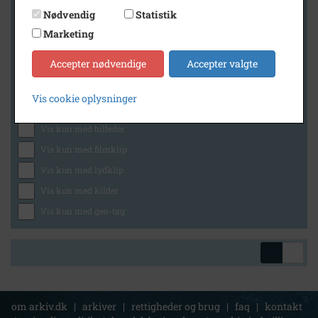
Nødvendig
Statistik
Marketing
Geografi
Accepter nødvendige
Accepter valgte
Vis cookie oplysninger
Generelt
Vis kun med billeder
Vis kun med filmklip
Vis kun med lydklip
Vis kun med kilder
Vis kun med geo-tag
om arkiv.dk
|
arkiver
|
rettigheder og brug
|
faq
|
kontakt