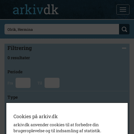
Filtrering
0 resultater
Periode
Fra
Til
Type
Cookies på arkiv.dk
Arkiv
arkiv.dk anvender cookies til at forbedre din
brugeroplevelse og til indsamling af statistik.
×
Stevns Lokalhistoriske Arkiv