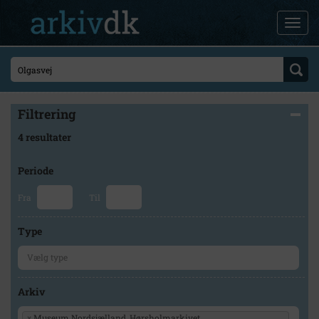
Filtrering
4 resultater
Periode
Fra
Til
Type
Arkiv
×
Museum Nordsjælland, Hørsholmarkivet