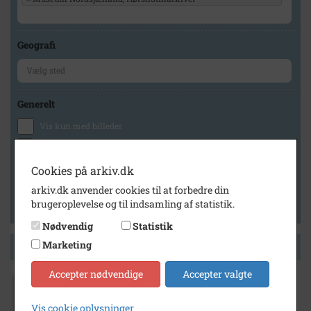
Geografi
Generelt
Vis kun med billeder
Vis kun med filmklip
Vis kun med lydklip
Cookies på arkiv.dk
Vis kun med kilder
arkiv.dk anvender cookies til at forbedre din
brugeroplevelse og til indsamling af statistik.
Vis kun med geo-tag
Nødvendig
Statistik
Marketing
Side 1 af 1
Accepter nødvendige
Accepter valgte
2010
Vis cookie oplysninger